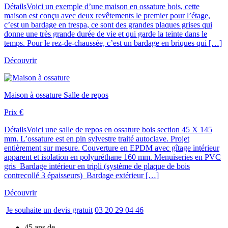
Détails
Voici un exemple d’une maison en ossature bois, cette
maison est conçu avec deux revêtements le premier pour l’étage,
c’est un bardage en trespa, ce sont des grandes plaques grises qui
donne une très grande durée de vie et qui garde la teinte dans le
temps. Pour le rez-de-chaussée, c’est un bardage en briques qui […]
Découvrir
Maison à ossature
Salle de repos
Prix
€
Détails
Voici une salle de repos en ossature bois section 45 X 145
mm. L’ossature est en pin sylvestre traité autoclave. Projet
entièrement sur mesure. Couverture en EPDM avec gîtage intérieur
apparent et isolation en polyuréthane 160 mm. Menuiseries en PVC
gris Bardage intérieur en tripli (système de plaque de bois
contrecollé 3 épaisseurs) Bardage extérieur […]
Découvrir
Je souhaite un devis gratuit
03 20 29 04 46
45 ans de