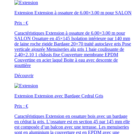
Extension
Extension à ossature de 6.00×3.00 m pour SALON
Prix :
€
Caractéristiques
Extension à ossature de 6.00×3.00 m pour
SALON Ossature en 45×145 Isolation intérieure par 140 mm
de laine roche rigide Bardage 20×70 traité autoclave gris Pose
verticale ajourée Menuiseries alu gris 1 baie coulissante de
2.40×2.10 1 châssis fixe Couverture membrane EPDM
Couvertine en acier laqué Boite à eau avec descente de
gouttière
Découvrir
Extension
Extension avec Bardage Cedral Gris
Prix :
€
Caractéristiques
Extension en ossature bois avec un bardage
en cédrat la gris. L’ossature est en section 45 par 145 mm elle
est composée d’un balcon avec une terrasse. Les menuiseries
sont en aluminium la couverture est en EPDM avec une