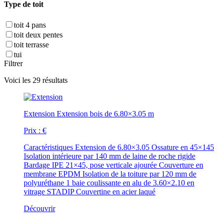
Type de toit
toit 4 pans
toit deux pentes
toit terrasse
tui
Filtrer
Voici les 29 résultats
Extension
Extension bois de 6.80×3.05 m
Prix :
€
Caractéristiques
Extension de 6.80×3.05 Ossature en 45×145
Isolation intérieure par 140 mm de laine de roche rigide
Bardage IPE 21×45, pose verticale ajourée Couverture en
membrane EPDM Isolation de la toiture par 120 mm de
polyuréthane 1 baie coulissante en alu de 3.60×2.10 en
vitrage STADIP Couvertine en acier laqué
Découvrir