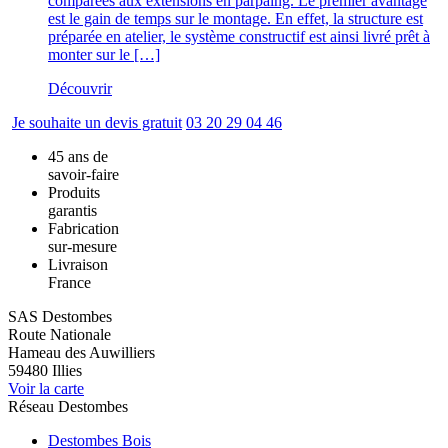
comparées aux extensions en parpaing. Le premier avantage
est le gain de temps sur le montage. En effet, la structure est
préparée en atelier, le système constructif est ainsi livré prêt à
monter sur le […]
Découvrir
Je souhaite un devis gratuit
03 20 29 04 46
45 ans de
savoir-faire
Produits
garantis
Fabrication
sur-mesure
Livraison
France
SAS Destombes
Route Nationale
Hameau des Auwilliers
59480
Illies
Voir la carte
Réseau Destombes
Destombes Bois