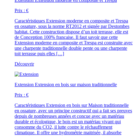
Extension
Extension moderne en composite et Trespa
Prix :
€
Caractéristiques
Extension moderne en composite et Trespa
en ossature, sous la norme RT2012 et signée par Destombes
habitat. Cette construction dispose d’un toit terrasse, elle est
de Conception 100% française. Il faut savoir que cette
Extension moderne en composite et Trespa est construite avec
une charpente traditionnelle double pente ou une charpente
toit terrasse puis elles […]
Découvrir
Extension
Extension en bois sur maison traditionnelle
Prix :
€
Caractéristiques
Extension en bois sur Maison traditionnelle
en ossature, avec un principe constructif qui a fait ses preuves
depuis de nombreuses années et conçue avec un matériau
durable et écologique, le bois est un matériau vivant qui
consomme du CO2, il lutte contre le réchauffement
climatique. Il offre une hydrométrie maitrisée, il absorbe