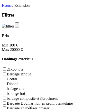
Home
/ Extension
Filtres
Prix
Min
100 €
Max
20000 €
Habillage exterieur
21x60 gris
Bardage Brique
Cedral
Dibond
badage zinc
bardage bois
bardage composite et fibrociment
Bardage Douglas noir en profil triangulaire
Bardage en mélèzes brosser