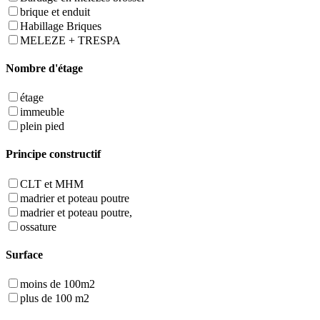
brique et enduit
Habillage Briques
MELEZE + TRESPA
Nombre d'étage
étage
immeuble
plein pied
Principe constructif
CLT et MHM
madrier et poteau poutre
madrier et poteau poutre,
ossature
Surface
moins de 100m2
plus de 100 m2